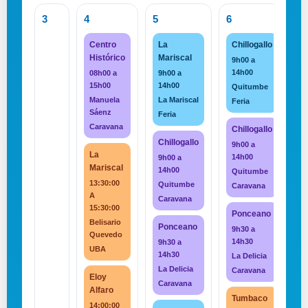
3
4
5
6
7
Centro
La
Chillogallo
Histórico
Mariscal
9h00 a
14h00
08h00 a
9h00 a
15h00
14h00
Quitumbe
Manuela
La Mariscal
Feria
Sáenz
Feria
Caravana
Chillogallo
Chillogallo
9h00 a
La
14h00
9h00 a
Mariscal
14h00
Quitumbe
13:30:00
Quitumbe
Caravana
A
Caravana
15:30:00
Ponceano
Belisario
Ponceano
9h30 a
Quevedo
14h30
9h30 a
UBA
14h30
La Delicia
La Delicia
Caravana
Eloy
Caravana
Alfaro
Tumbaco
14:00:00