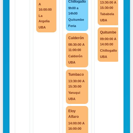
Chillogallo
13:30:00 A
A
15:30:00
9h00 a
16:00:00
14h00
Tababela
La
Quitumbe
UBA
Argelia
Feria
UBA
Quitumbe
Calderón
09:00:00 A
14:00:00
08:30:00 A
11:00:00
Chillogallo
Calderón
UBA
UBA
Tumbaco
13:30:00 A
15:30:00
Yaruqui
UBA
Eloy
Alfaro
14:00:00 A
16:00:00