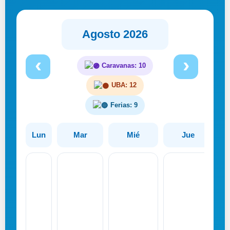
Agosto 2026
‹
›
Caravanas:
10
UBA:
12
Ferias:
9
Lun
Mar
Mié
Jue