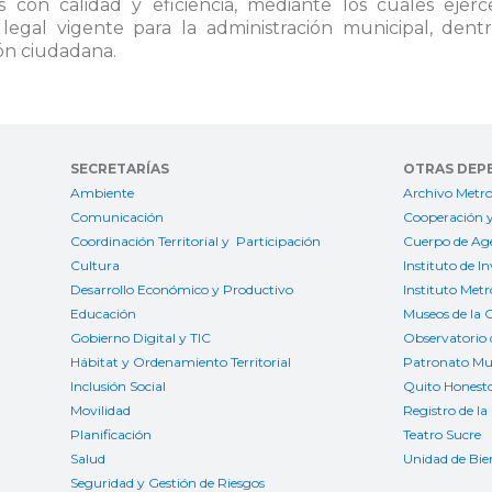
 con calidad y eficiencia, mediante los cuales ejerc
 legal vigente para la administración municipal, de
ión ciudadana.
SECRETARÍAS
OTRAS DEP
Ambiente
Archivo Metro
Comunicación
Cooperación y
Coordinación Territorial y Participación
Cuerpo de Age
Cultura
Instituto de I
Desarrollo Económico y Productivo
Instituto Met
Educación
Museos de la 
Gobierno Digital y TIC
Observatorio 
Hábitat y Ordenamiento Territorial
Patronato Mun
Inclusión Social
Quito Honest
Movilidad
Registro de la
Planificación
Teatro Sucre
Salud
Unidad de Bie
Seguridad y Gestión de Riesgos