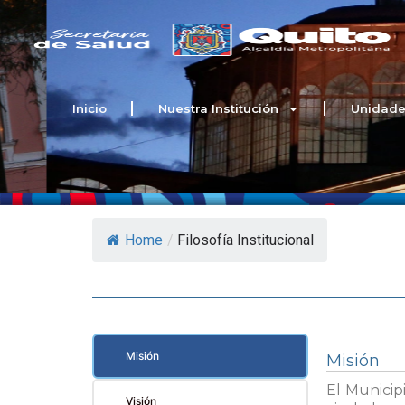
Ir
al
contenido
Inicio
Nuestra Institución
Unidade
Home
/
Filosofía Institucional
Misión
Misión
El Municip
Visión