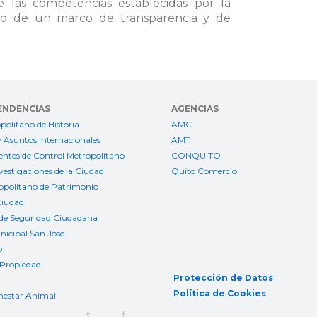
e las competencias establecidas por la
ntro de un marco de transparencia y de
ENDENCIAS
AGENCIAS
politano de Historia
AMC
 Asuntos Internacionales
AMT
ntes de Control Metropolitano
CONQUITO
nvestigaciones de la Ciudad
Quito Comercio
ropolitano de Patrimonio
Ciudad
de Seguridad Ciudadana
icipal San José
o
 Propiedad
Protección de Datos
Política de Cookies
nestar Animal