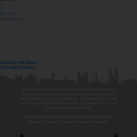
C
T
NQUITO
to Comercio
otección de Datos
lítica de Cookies
El Gobierno Autónomo Descentralizado del
Distrito Metropolitano de Quito, trabajará en
alternativas para garantizar accesibilidad web
para los grupos de atención y promoción en el
uso de plurilingüismo
© Municipio del Distrito Metropolitano de
Quito. Todos los derechos reservados.