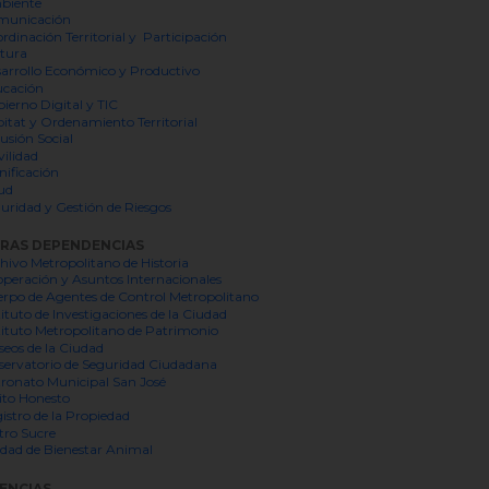
biente
municación
rdinación Territorial y Participación
tura
arrollo Económico y Productivo
cación
ierno Digital y TIC
itat y Ordenamiento Territorial
lusión Social
ilidad
nificación
ud
uridad y Gestión de Riesgos
RAS DEPENDENCIAS
hivo Metropolitano de Historia
peración y Asuntos Internacionales
rpo de Agentes de Control Metropolitano
tituto de Investigaciones de la Ciudad
tituto Metropolitano de Patrimonio
eos de la Ciudad
ervatorio de Seguridad Ciudadana
ronato Municipal San José
to Honesto
istro de la Propiedad
tro Sucre
dad de Bienestar Animal
ENCIAS