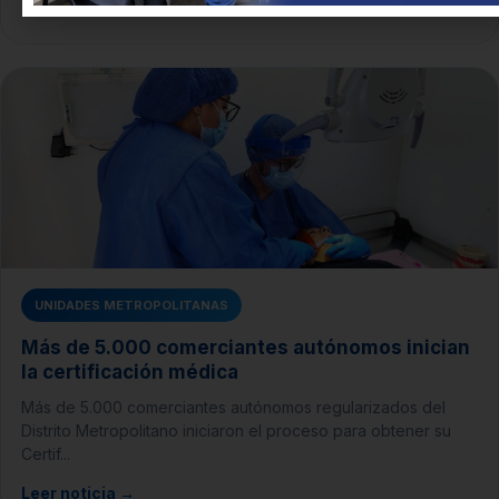
Leer noticia →
UNIDADES METROPOLITANAS
Más de 5.000 comerciantes autónomos inician
la certificación médica
Más de 5.000 comerciantes autónomos regularizados del
Distrito Metropolitano iniciaron el proceso para obtener su
Certif...
Leer noticia →