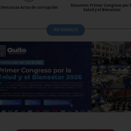
Resumen Primer Congreso por 
Denuncia actos de corrupción
Salud y el Bienestar
INFORMATE
‹