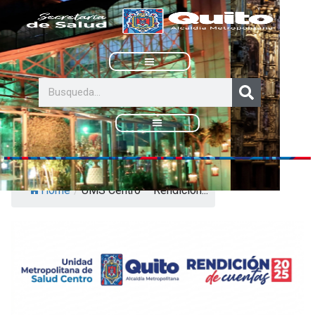
Ir
al
contenido
Correo Institucional
Search
Home
/
UMS Centro – Rendición...