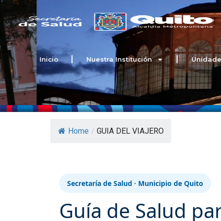
Ir
al
contenido
Inicio
Nuestra Institución
Unidade
Home
/
GUIA DEL VIAJERO
Secretaría de Salud · Municipio de Quito
Guía de Salud par