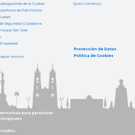
nvestigaciones de la Ciudad
Quito Comercio
ropolitano de Patrimonio
Ciudad
de Seguridad Ciudadana
icipal San José
o
 Propiedad
Protección de Datos
Política de Cookies
nestar Animal
ternativas para garantizar
rilingüismo
ervados.