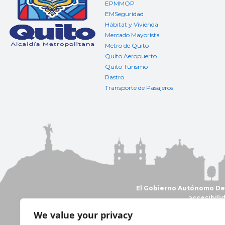
EPMMOP
EMSeguridad
Hábitat y Vivienda
Mercado Mayorista
Metro de Quito
Quito Aeropuerto
Quito Turismo
Rastro
Transporte de Pasajeros
El Gobierno Autónomo Desc
accesibili
We value your privacy
© Munic