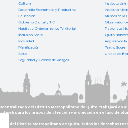
Cultura
Instituto de I
Desarrollo Económico y Productivo
Instituto Met
Educación
Museos de la 
Gobierno Digital y TIC
Observatorio 
Hábitat y Ordenamiento Territorial
Patronato Mun
Inclusión Social
Quito Honest
Movilidad
Registro de la
Planificación
Teatro Sucre
Salud
Unidad de Bie
Seguridad y Gestión de Riesgos
entralizado del Distrito Metropolitano de Quito, trabajará en al
dad web para los grupos de atención y promoción en el uso de plu
ipio del Distrito Metropolitano de Quito. Todos los derechos res